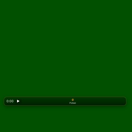
0
0:00
▶
Potezi