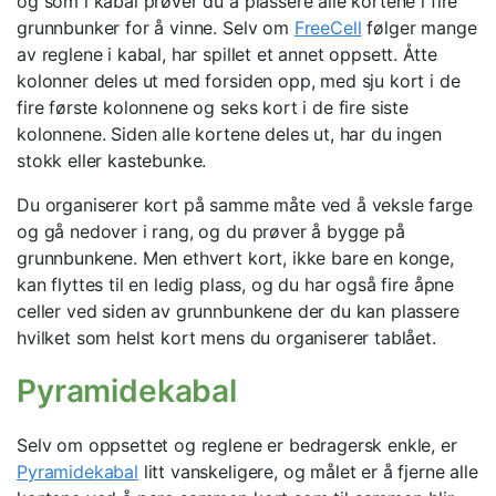
og som i kabal prøver du å plassere alle kortene i fire
grunnbunker for å vinne. Selv om
FreeCell
følger mange
av reglene i kabal, har spillet et annet oppsett. Åtte
kolonner deles ut med forsiden opp, med sju kort i de
fire første kolonnene og seks kort i de fire siste
kolonnene. Siden alle kortene deles ut, har du ingen
stokk eller kastebunke.
Du organiserer kort på samme måte ved å veksle farge
og gå nedover i rang, og du prøver å bygge på
grunnbunkene. Men ethvert kort, ikke bare en konge,
kan flyttes til en ledig plass, og du har også fire åpne
celler ved siden av grunnbunkene der du kan plassere
hvilket som helst kort mens du organiserer tablået.
Pyramidekabal
Selv om oppsettet og reglene er bedragersk enkle, er
Pyramidekabal
litt vanskeligere, og målet er å fjerne alle