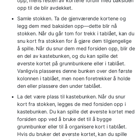
opp, mens resten av kortene forblir med baksiden
opp til de blir avdekket.
Samle stokken. Ta de gjenværende kortene og
legg dem med baksiden opp—dette blir nå
stokken. Når du går tom for trekk i tablået, kan du
snu kort fra stokken for å gjøre dem tilgjengelige
å spille. Når du snur dem med forsiden opp, blir de
en del av kastebunken, og du kan spille det
øverste kortet på grunnbunkene eller i tablået.
Vanligvis plasseres denne bunken over den første
kolonnen i tablået, men noen foretrekker å holde
den eller plassere den under tablået.
La det være plass til kastebunken. Når du snur
kort fra stokken, legges de med forsiden opp i
kastebunken. Du kan spille det øverste kortet med
forsiden opp ved å bruke det til å bygge
grunnbunker eller til å organisere kort i tablået.
Hvis du bruker det øverste kortet, kan du spille