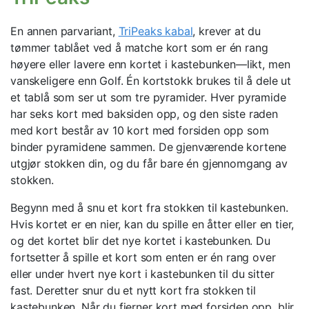
En annen parvariant,
TriPeaks kabal
, krever at du
tømmer tablået ved å matche kort som er én rang
høyere eller lavere enn kortet i kastebunken—likt, men
vanskeligere enn Golf. Én kortstokk brukes til å dele ut
et tablå som ser ut som tre pyramider. Hver pyramide
har seks kort med baksiden opp, og den siste raden
med kort består av 10 kort med forsiden opp som
binder pyramidene sammen. De gjenværende kortene
utgjør stokken din, og du får bare én gjennomgang av
stokken.
Begynn med å snu et kort fra stokken til kastebunken.
Hvis kortet er en nier, kan du spille en åtter eller en tier,
og det kortet blir det nye kortet i kastebunken. Du
fortsetter å spille et kort som enten er én rang over
eller under hvert nye kort i kastebunken til du sitter
fast. Deretter snur du et nytt kort fra stokken til
kastebunken. Når du fjerner kort med forsiden opp, blir