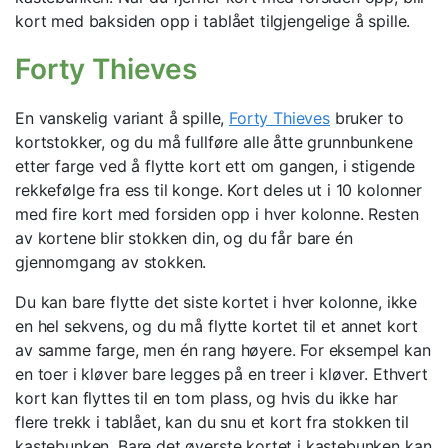
kort med baksiden opp i tablået tilgjengelige å spille.
Forty Thieves
En vanskelig variant å spille,
Forty Thieves
bruker to
kortstokker, og du må fullføre alle åtte grunnbunkene
etter farge ved å flytte kort ett om gangen, i stigende
rekkefølge fra ess til konge. Kort deles ut i 10 kolonner
med fire kort med forsiden opp i hver kolonne. Resten
av kortene blir stokken din, og du får bare én
gjennomgang av stokken.
Du kan bare flytte det siste kortet i hver kolonne, ikke
en hel sekvens, og du må flytte kortet til et annet kort
av samme farge, men én rang høyere. For eksempel kan
en toer i kløver bare legges på en treer i kløver. Ethvert
kort kan flyttes til en tom plass, og hvis du ikke har
flere trekk i tablået, kan du snu et kort fra stokken til
kastebunken. Bare det øverste kortet i kastebunken kan