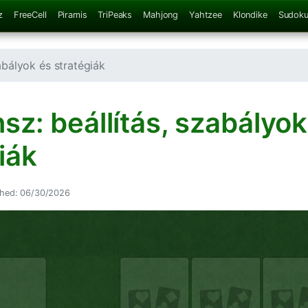
z
FreeCell
Piramis
TriPeaks
Mahjong
Yahtzee
Klondike
Sudok
abályok és stratégiák
sz: beállítás, szabályok
iák
shed: 06/30/2026