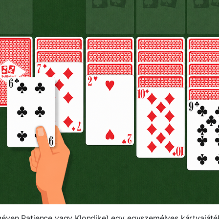
éven Patience vagy Klondike) egy egyszemélyes kártyajáté