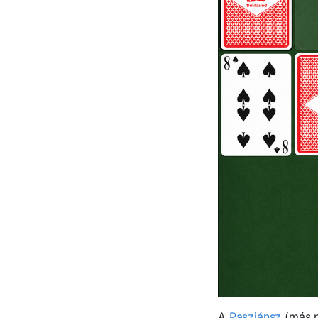
A
Pasziánsz
(más n