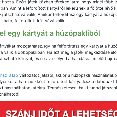
 hozzá. Ezért játék közben törekedj arra, hogy minél több le
ban. Amint a lefordított kártyáról lekerülnek a fölötte lévő k
 kijátszhatóvá válik. Amikor felfordítasz egy kártyát a húzópa
zható, felfordított kártyává válik.
fel egy kártyát a húzópakliból
kártyákat mozgathatsz, így ha felfordítasz egy kártyát a húzó
vá válik a dobópakliban. Ha ezt még a játék megkezdése el
átszható kártyát, és nő az esélyed a haladásra, mielőtt újra 
.
nsz 3 lap
változatot játszol, akkor a húzópakli használatak
 Ilyenkor a harmadikként felfordított kártya lesz a dobópakli l
zt használhatod játékra. Természetesen, ha ki tudod játszani
ználhatod!