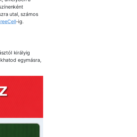
 színenként
szra utal, számos
reeCell
-ig.
sztól királyig
akhatod egymásra,