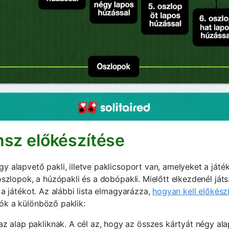
nsz előkészítése
y alapvető pakli, illetve paklicsoport van, amelyeket a játé
oszlopok, a húzópakli és a dobópakli. Mielőtt elkezdenél ját
 a játékot. Az alábbi lista elmagyarázza,
hogyan kell előkészí
ók a különböző paklik:
az alap pakliknak. A cél az, hogy az összes kártyát négy ala