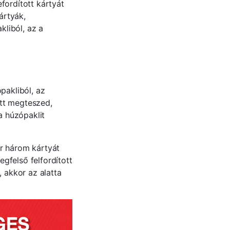
fordított kártyát
ártyák,
kliból, az a
pakliból, az
őtt megteszed,
a húzópaklit
or három kártyát
egfelső felfordított
, akkor az alatta