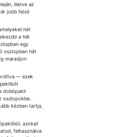
ején, illetve az
ér jobb felső
 amelyeket hét
elkezdd a hét
oszlopban egy
só oszlopban hét
dig maradjon
fordítva — ezek
pakliból
 a dobópakli
az oszlopokba.
nkább kézben tartja,
ópakliból, azokat
hatod, felhasználva