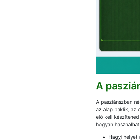
A pasziá
A pasziánszban nég
az alap paklik, az 
elő kell készítened
hogyan használhat
Hagyj helyet 