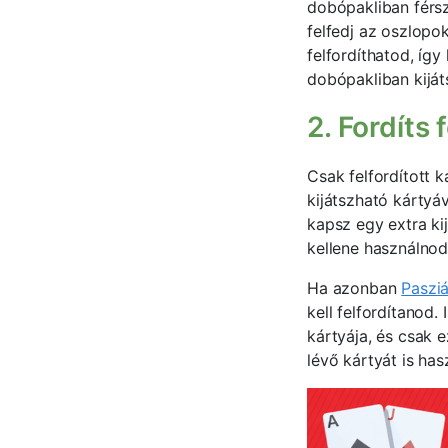
dobópakliban férsz
felfedj az oszlopok
felfordíthatod, így
dobópakliban kijáts
2. Fordíts 
Csak felfordított 
kijátszható kártyá
kapsz egy extra kij
kellene használnod
Ha azonban
Pasziá
kell felfordítanod.
kártyája, és csak e
lévő kártyát is has