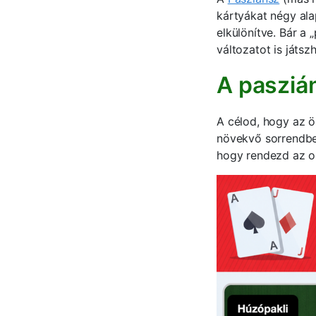
kártyákat négy ala
elkülönítve. Bár a 
változatot is játs
A paszián
A célod, hogy az ö
növekvő sorrendbe
hogy rendezd az osz