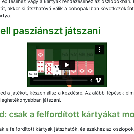
ik építéséhez vagy a kártyák rendezéséhez az oszlopokban. 
yát, akkor kijátszhatóvá válik a dobópakliban következőkén
ártya.
ll pasziánszt játszani
ted a játékot, készen állsz a kezdésre. Az alábbi lépések el
leghatékonyabban játszani.
dd: csak a felfordított kártyákat 
k a felfordított kártyák játszhatók, és ezekhez az oszlopo