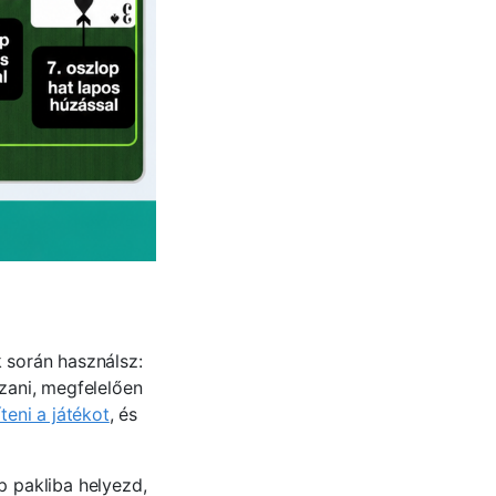
k során használsz:
szani, megfelelően
teni a játékot
, és
p pakliba helyezd,