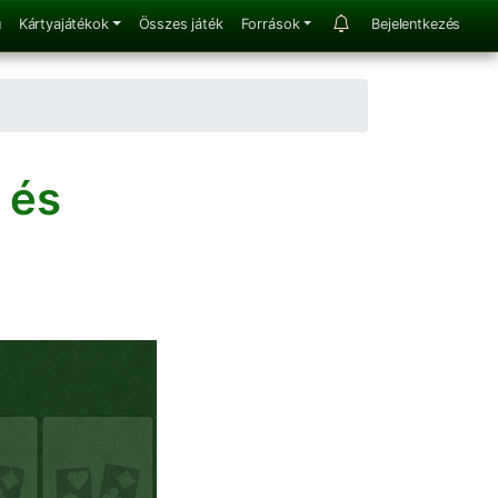
u
Kártyajátékok
Összes játék
Források
Bejelentkezés
 és