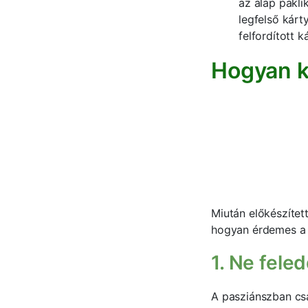
az alap pakl
legfelső kárt
felfordított k
Hogyan ke
Miután előkészítet
hogyan érdemes a 
1. Ne fele
A pasziánszban csa