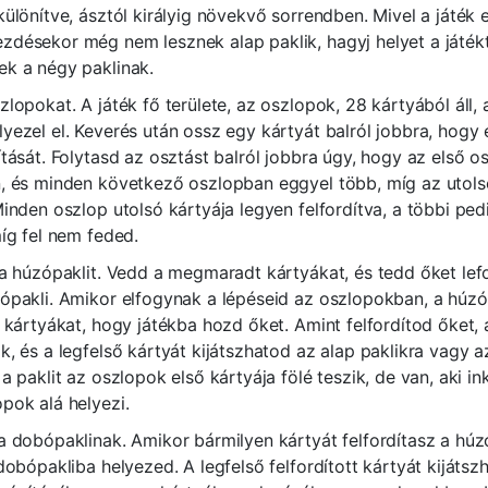
ülönítve, ásztól királyig növekvő sorrendben. Mivel a játék el
désekor még nem lesznek alap paklik, hagyj helyet a játékt
ek a négy paklinak.
zlopokat. A játék fő területe, az oszlopok, 28 kártyából áll,
yezel el. Keverés után ossz egy kártyát balról jobbra, hogy 
ítását. Folytasd az osztást balról jobbra úgy, hogy az első 
n, és minden következő oszlopban eggyel több, míg az utol
Minden oszlop utolsó kártyája legyen felfordítva, a többi pe
míg fel nem feded.
 a húzópaklit. Vedd a megmaradt kártyákat, és tedd őket le
ópakli. Amikor elfogynak a lépéseid az oszlopokban, a húzó
z kártyákat, hogy játékba hozd őket. Amint felfordítod őket,
k, és a legfelső kártyát kijátszhatod az alap paklikra vagy 
 a paklit az oszlopok első kártyája fölé teszik, de van, aki i
pok alá helyezi.
a dobópaklinak. Amikor bármilyen kártyát felfordítasz a húz
 dobópakliba helyezed. A legfelső felfordított kártyát kijátsz