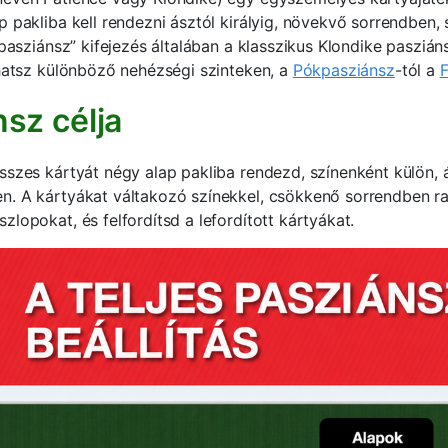
p pakliba kell rendezni ásztól királyig, növekvő sorrendben,
„pasziánsz” kifejezés általában a klasszikus Klondike paszián
zhatsz különböző nehézségi szinteken, a
Pókpasziánsz
-tól a
F
sz célja
sszes kártyát négy alap pakliba rendezd, színenként külön, á
n. A kártyákat váltakozó színekkel, csökkenő sorrendben r
lopokat, és felfordítsd a lefordított kártyákat.