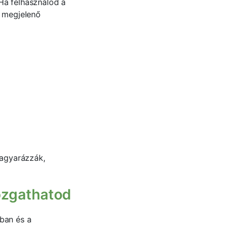
Ha felhasználod a
t megjelenő
magyarázzák,
mozgathatod
kban és a