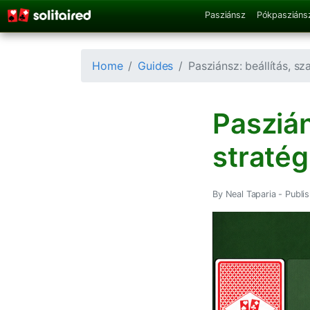
Pasziánsz
Pókpasziáns
Home
Guides
Pasziánsz: beállítás, sz
Paszián
stratég
By Neal Taparia -
Publi