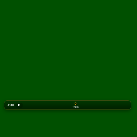
0
0:00
▶
Trekk