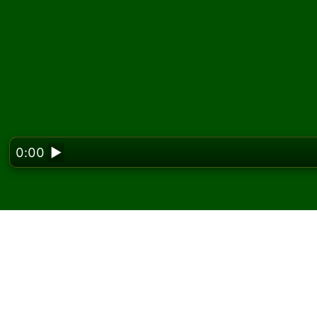
0:00
▶
Looking f
Spill Bavarian kabal på
På Solitaired kan du spille ubegrenset med B