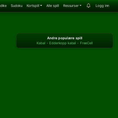
ndike
Sudoku
Kortspill
Alle spill
Ressurser
Logg inn
Andre populære spill
Kabal
·
Edderkopp kabal
·
FreeCell