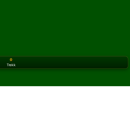
0
Trekk
or the classic version? Play
online solitaire for free
on our h
 nett og gratis
avarian kabal.