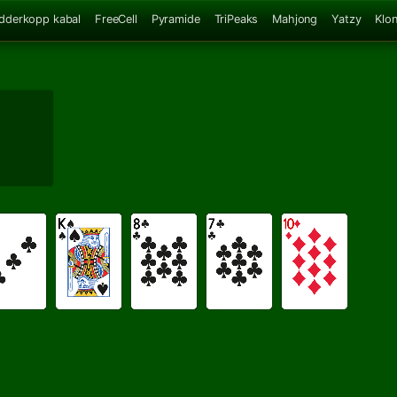
dderkopp kabal
FreeCell
Pyramide
TriPeaks
Mahjong
Yatzy
Klo