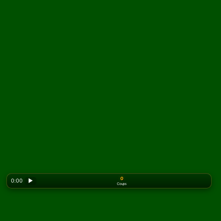
0
0:00
▶
Coups