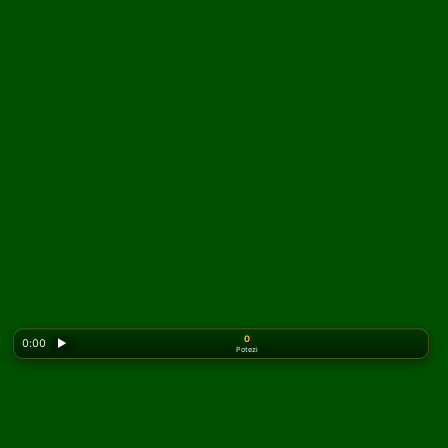
0
0:00
▶
Potezi