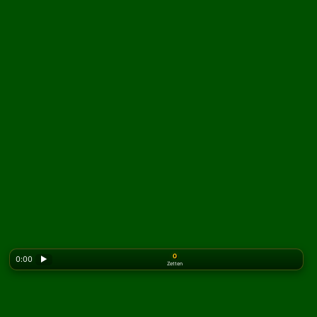
0
0:00
▶
Zetten