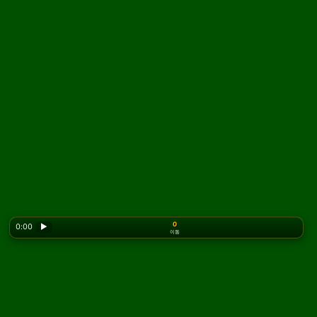
0
0:00
▶
이동