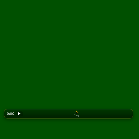
0
0:00
▶
Ťahy