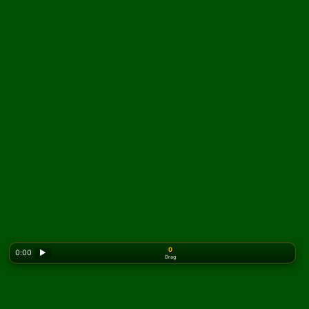
0
0:00
▶
Drag