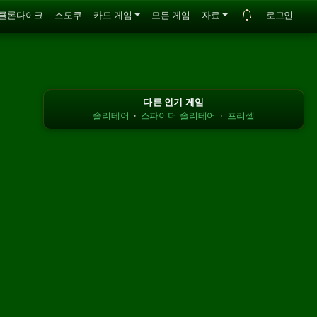
클론다이크
스도쿠
카드 게임
모든 게임
자료
로그인
다른 인기 게임
솔리테어
·
스파이더 솔리테어
·
프리셀