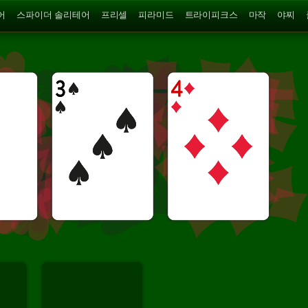
어
스파이더 솔리테어
프리셀
피라미드
트라이피크스
마작
야찌