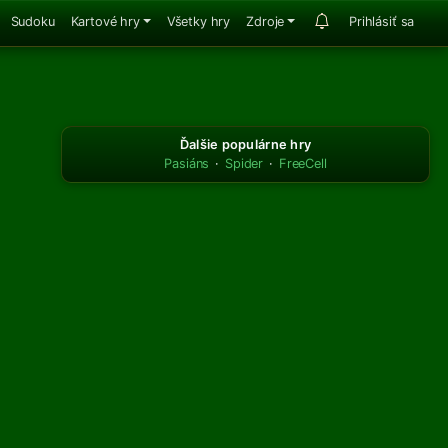
Sudoku
Kartové hry
Všetky hry
Zdroje
Prihlásiť sa
Ďalšie populárne hry
Pasiáns
·
Spider
·
FreeCell