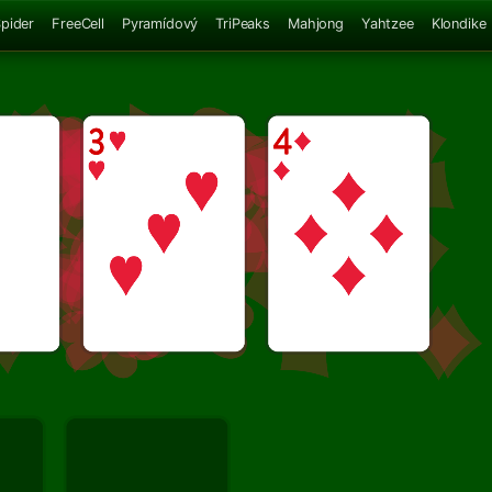
pider
FreeCell
Pyramídový
TriPeaks
Mahjong
Yahtzee
Klondike