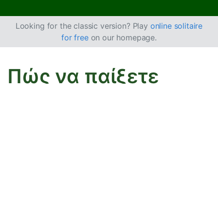
Looking for the classic version? Play
online solitaire
for free
on our homepage.
Πώς να παίξετε
Calculation
Πασιέντζα
Στην Calculation Πασιέντζα, χτίζετε κάθε στοίβα στις
βάσεις με διαφορετικό βήμα.
Πώς να παίξετε
Στόχος