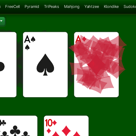
α
FreeCell
Pyramid
TriPeaks
Mahjong
Yahtzee
Klondike
Sudok