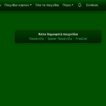
u
Παιχνίδια καρτών
Όλα τα παιχνίδια
Πόροι
Σύνδεση
Άλλα δημοφιλή παιχνίδια
Πασιέντζα
·
Spider Πασιέντζα
·
FreeCell