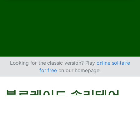
Looking for the classic version? Play
online solitaire
for free
on our homepage.
블로케이드 솔리테어
플레이 방법
블로케이드 솔리테어는
조세핀
처럼 무늬별로 카드를 배열
해 나가는 방식이면서,
스파이더
처럼 스톡에서 카드를 나눠