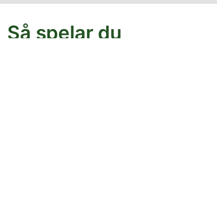
Så spelar du
Blockade patiens
Blockade patiens har en tablå där du bygger kort i följd
efter färg, som i
Josephine
, och delar ut dem från
talongen, som i
Spindelharpan
. Det kallas ”blockade”
eftersom kort kan bli blockerade när du delar ut dem
från talongen.
Mål
Ditt mål är att flytta alla 104 kort till de 8 grundhögarna
genom att flytta kort från talongen och organisera dem
i tablån.