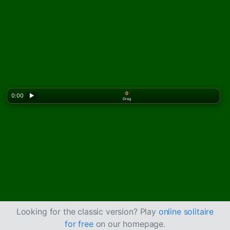
0
0:00
▶
Drag
Looking for the classic version? Play
online solitaire
for free
on our homepage.