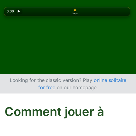
0
0:00
▶
Coups
Looking for the classic version? Play
online solitaire
for free
on our homepage.
Comment jouer à
Blockade Solitaire