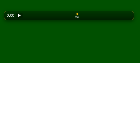
0
0:00
▶
手数
Looking for the classic version? Play
online solitaire
for free
on our homepage.
Thumb and Pouch ソリティ
アをオンラインで無料プレ
イ