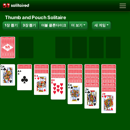
Thumb and Pouch Solitaire
1장 뽑기
3장 뽑기
더블 클론다이크
더 보기
새 게임