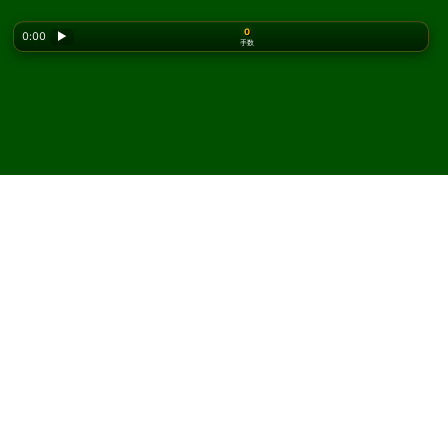
0
0:00
▶
手数
Looking for the classic version? Play
online solitaire
for free
on our homepage.
Thieves Rush ソリティアを
オンラインで無料プレイ
Solitaired では、Thieves Rush ソリティアを何度でもプレ
イできます。