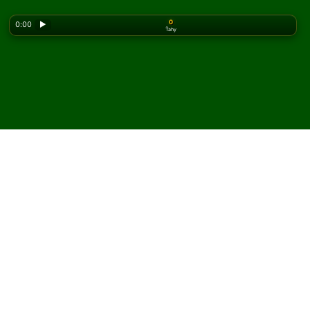
0
0:00
▶
Ťahy
Looking for the classic version? Play
online solitaire
for free
on our homepage.
Hrajte Thieves Rush
pasiáns online a zadarmo
Na Solitaired môžete hrať neobmedzený počet hier
Thieves Rush pasiáns.