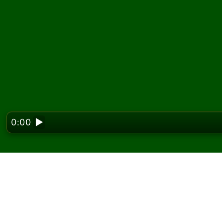
0:00
▶
Looking f
Forty Thieves (