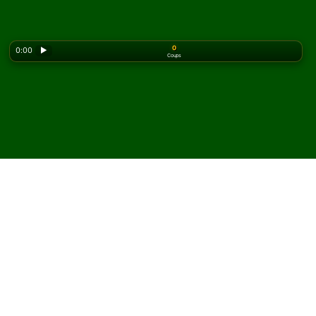
0
0:00
▶
Coups
Looking for the classic version? Play
online solitaire
for free
on our homepage.
Jouez à Forty Thieves (3
deck) Solitaire en ligne et