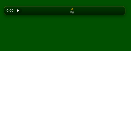
0
0:00
▶
手数
Looking for the classic version? Play
online solitaire
for free
on our homepage.
Dieppe ソリティアをオンラ
インで無料プレイ
Solitaired では、Dieppe ソリティアを何度でもプレイで
きます。