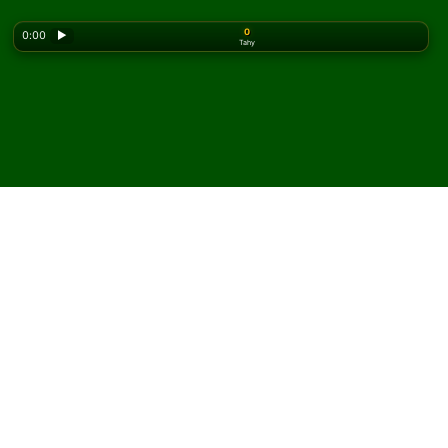
0
0:00
▶
Tahy
Looking for the classic version? Play
online solitaire
for free
on our homepage.
Hrajte Dieppe pasiáns
online a zdarma
Na Solitaired můžete hrát neomezený počet her Dieppe
pasiáns.