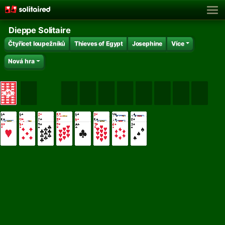
Dieppe Solitaire
Čtyřicet loupežníků
Thieves of Egypt
Josephine
Více
Nová hra