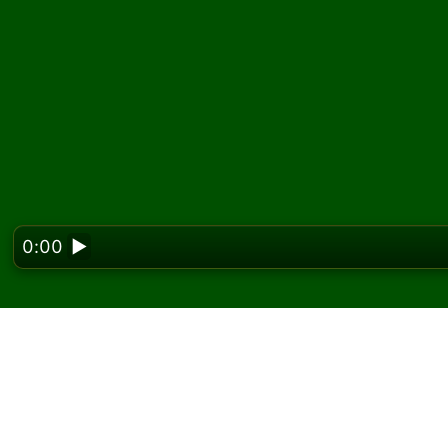
0:00
▶
Looking f
Barricade A ソ