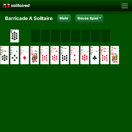
Barricade A Solitaire
Mehr
Neues Spiel