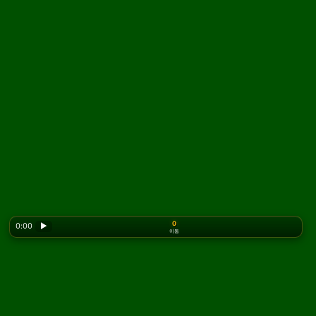
0
0:00
▶
이동