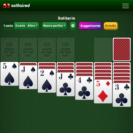
Solitario
1 carta
3 carte
Altro
Nuova partita
Suggerimento
Annulla