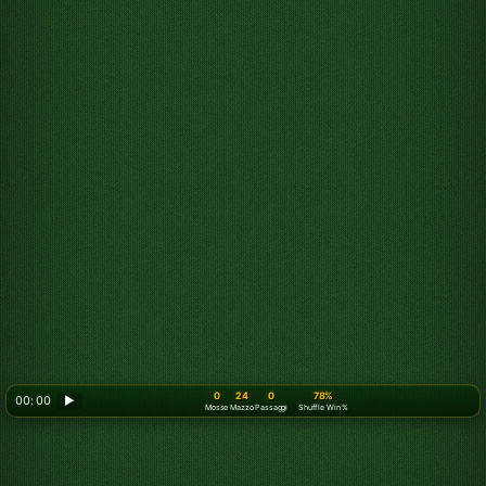
0
24
0
78%
00: 00
▶
Mosse
Mazzo
Passaggi
Shuffle Win %