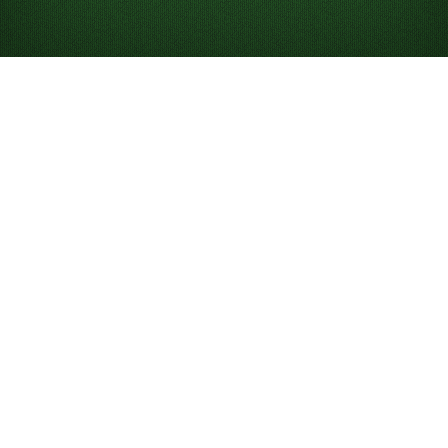
Come giocare a Solitario
Il Solitario è un gioco di carte per un solo giocatore in
cui cerchi di disporre tutte le carte nelle pile delle Basi.
Anche se “Solitario” di solito si riferisce al classico
Solitario Klondike
, esistono molte varianti e livelli di
difficoltà, come
Solitario Klondike a 3 carte
e
FreeCell
.
Il gioco era inizialmente conosciuto, e viene ancora
chiamato, “Patience”, a sottolineare la pazienza
necessaria per vincere una partita.
Su Solitaired puoi giocare gratuitamente a partite
illimitate di Solitario online, su telefono, desktop o a
schermo intero.