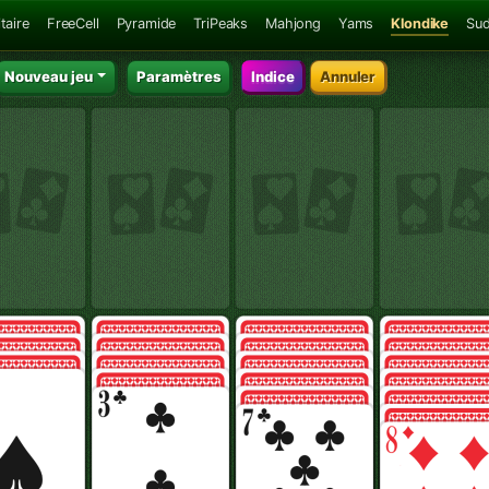
taire
FreeCell
Pyramide
TriPeaks
Mahjong
Yams
Klondike
Su
Nouveau jeu
Paramètres
Indice
Annuler