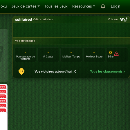
doku
Jeux de cartes
Tous les Jeux
Ressources
Login
Vidéos tutoriels
Voir sur :
Vos statistiques
-
-
-
-
0
Pourcentage de
# Coups
Meilleur Temps
Meilleur Score
Série
Victoires
Vos victoires aujourd'hui : 0
Tous les classements »