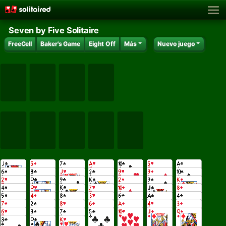
Seven by Five Solitaire
FreeCell
Baker's Game
Eight Off
Más
Nuevo juego