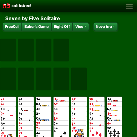
Seven by Five Solitaire
FreeCell
Baker's Game
Eight Off
Více
Nová hra