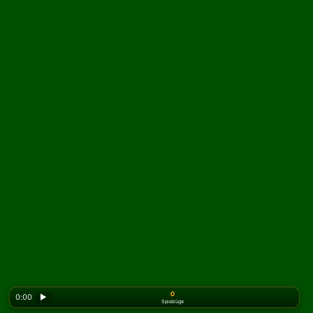
0
0:00
▶
Spielzüge