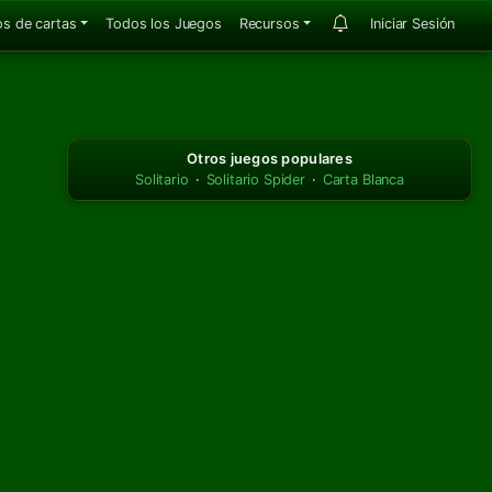
s de cartas
Todos los Juegos
Recursos
Iniciar Sesión
Otros juegos populares
Solitario
·
Solitario Spider
·
Carta Blanca