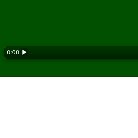
0:00
▶
Looking f
Juega Sevastopol Solit
En Solitaired, puedes jugar partidas ilimitad
Usa el botón de nueva partida para repartir 