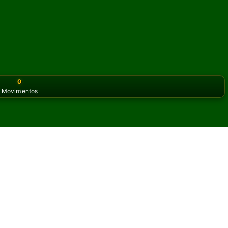
0
Movimientos
or the classic version? Play
online solitaire for free
on our h
ario en línea y gratis
as de Sevastopol Solitario.
otra partida y nuevas cartas.