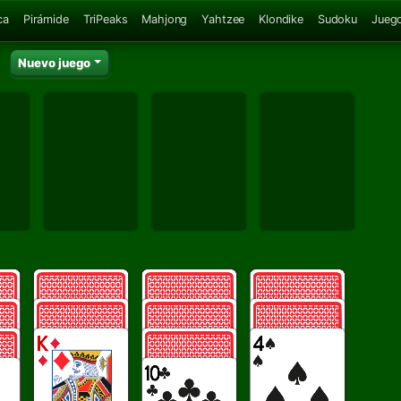
ca
Pirámide
TriPeaks
Mahjong
Yahtzee
Klondike
Sudoku
Juego
Nuevo juego