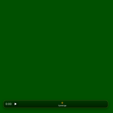
0
0:00
▶
Spielzüge