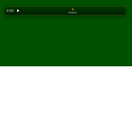
0
0:00
▶
Κινήσεις
Looking for the classic version? Play
online solitaire
for free
on our homepage.
Παίξτε Sevastopol
Πασιέντζα online και
δωρεάν