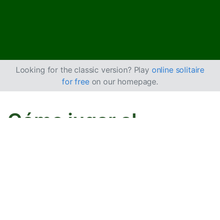
Looking for the classic version? Play
online solitaire
for free
on our homepage.
Cómo jugar al
Solitario Ruso Doble
Este juego es una versión de
Solitario Ruso
, pero se
juega con dos barajas. El Solitario Ruso es una
variación de
Yukon
, pero las cartas se ordenan por
palo.