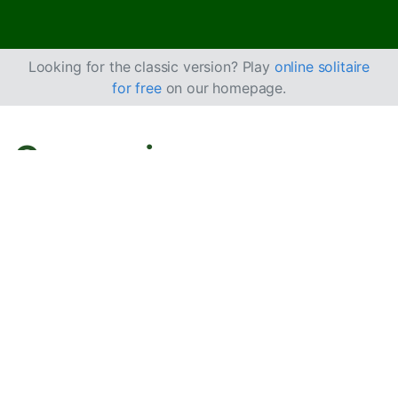
Looking for the classic version? Play
online solitaire
for free
on our homepage.
Come giocare a
Solitario Russo
Doppio
Questo gioco è una versione di
Solitario Russo
, ma si
gioca con due mazzi di carte. Il Solitario Russo è una
variante di
Yukon
, ma le carte vengono disposte in
sequenza per seme.