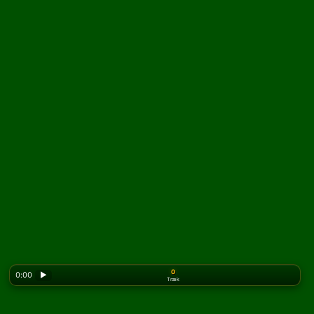
0
0:00
▶
Træk