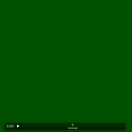
0
0:00
▶
Spielzüge