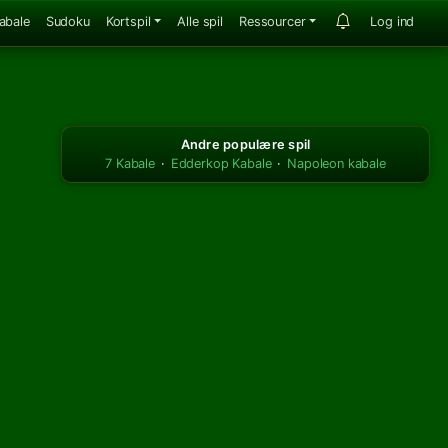
abale
Sudoku
Kortspil
Alle spil
Ressourcer
Log ind
Andre populære spil
7 Kabale
·
Edderkop Kabale
·
Napoleon kabale