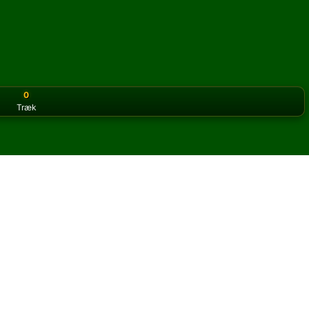
0
Træk
or the classic version? Play
online solitaire for free
on our h
ne og gratis
 Spike kabale.
og nye kort.
u klikke på knappen regler for at lære spillet.