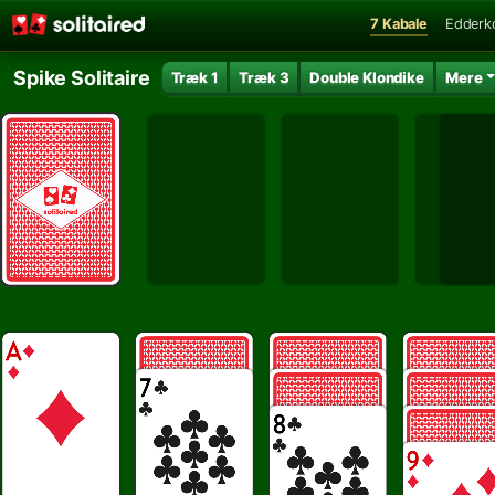
7 Kabale
Edderk
Spike Solitaire
Træk 1
Træk 3
Double Klondike
Mere