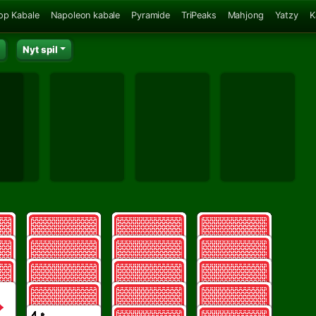
op Kabale
Napoleon kabale
Pyramide
TriPeaks
Mahjong
Yatzy
K
Nyt spil