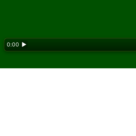
0:00
▶
Looking f
Spil Spike kabale onli
På Solitaired kan du spille ubegrænsede spil
Brug knappen nyt spil til at give et nyt spil 
Hvis du ikke ved, hvordan man spiller, skal d