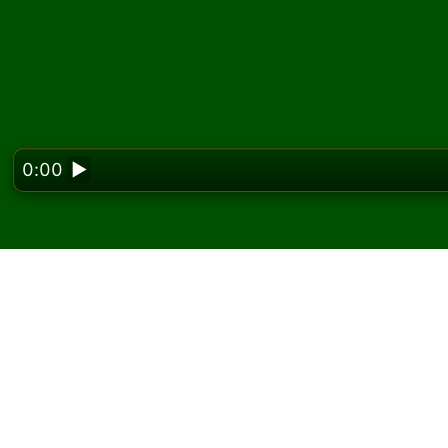
0:00
▶
Looking f
Hrajte Spike pasiáns 
Na Solitaired můžete hrát neomezený počet 
Použijte tlačítko nové hry k rozdání další hr