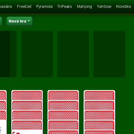
pasiáns
FreeCell
Pyramida
TriPeaks
Mahjong
Yahtzee
Klondike
Nová hra