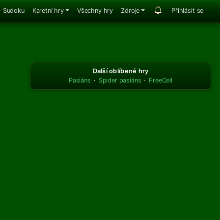
Sudoku
Karetní hry
Všechny hry
Zdroje
Přihlásit se
Další oblíbené hry
Pasiáns
·
Spider pasiáns
·
FreeCell