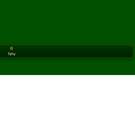
0
Tahy
or the classic version? Play
online solitaire for free
on our h
online a zdarma
her Spike pasiáns.
y a nových karet.