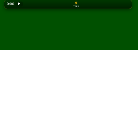
0
0:00
▶
Træk
Looking for the classic version? Play
online solitaire
for free
on our homepage.
Spil Single Rail kabale
online og gratis
På Solitaired kan du spille ubegrænsede spil Single Rail
kabale.