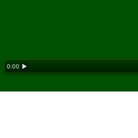
0:00
▶
Looking f
Παίξτε Single Rail Π
Στο Solitaired, μπορείτε να παίξετε απεριόρ