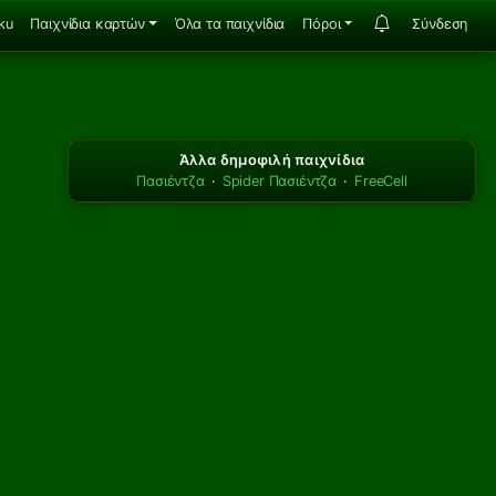
ku
Παιχνίδια καρτών
Όλα τα παιχνίδια
Πόροι
Σύνδεση
Άλλα δημοφιλή παιχνίδια
Πασιέντζα
·
Spider Πασιέντζα
·
FreeCell