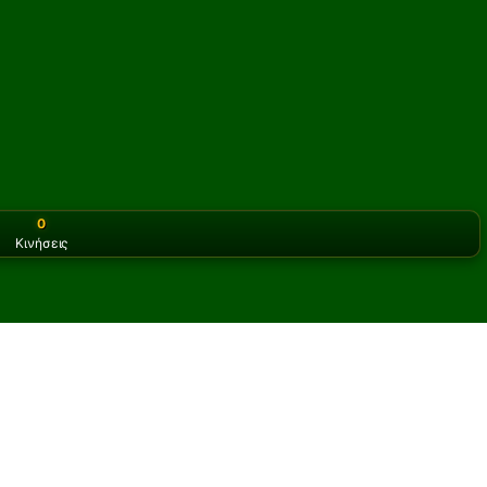
0
Κινήσεις
or the classic version? Play
online solitaire for free
on our h
ασιέντζα online και δωρεάν
ιστες παρτίδες Single Rail Πασιέντζα.