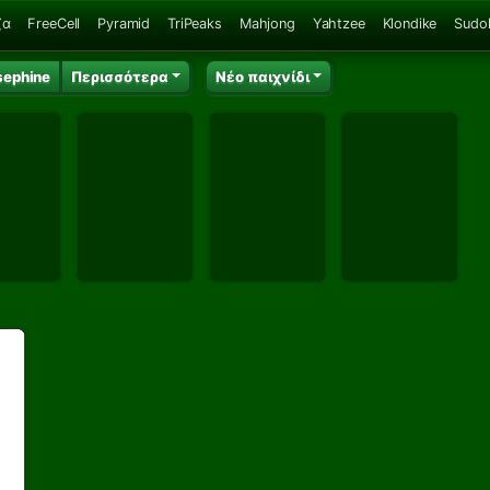
ζα
FreeCell
Pyramid
TriPeaks
Mahjong
Yahtzee
Klondike
Sudo
sephine
Περισσότερα
Νέο παιχνίδι