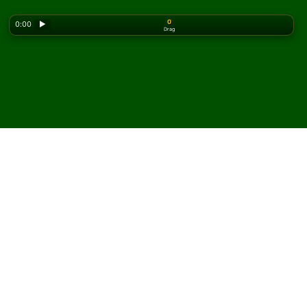
0
0:00
▶
Drag
Looking for the classic version? Play
online solitaire
for free
on our homepage.
Spela Single Rail patiens
online och gratis
På Solitaired kan du spela obegränsat med Single Rail
patiens.