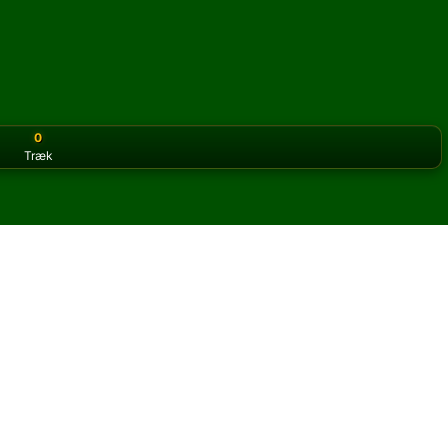
0
Træk
or the classic version? Play
online solitaire for free
on our h
e online og gratis
l Midshipman kabale.
og nye kort.
u klikke på knappen regler for at lære spillet.