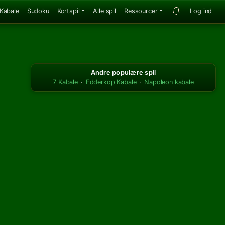
Kabale
Sudoku
Kortspil
Alle spil
Ressourcer
Log ind
Andre populære spil
7 Kabale
·
Edderkop Kabale
·
Napoleon kabale