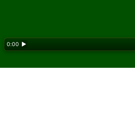
0:00
▶
Looking f
Spil Midshipman kabal
På Solitaired kan du spille ubegrænsede spi
Brug knappen nyt spil til at give et nyt spil 
Hvis du ikke ved, hvordan man spiller, skal d