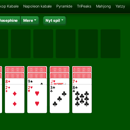
kop Kabale
Napoleon kabale
Pyramide
TriPeaks
Mahjong
Yatzy
Josephine
Mere
Nyt spil