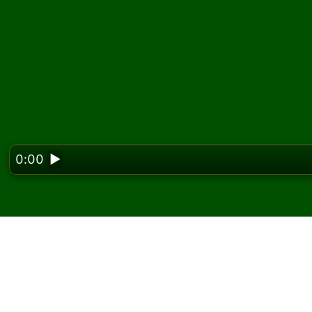
0:00
▶
Looking f
Spielen Sie Midshipma
kostenlos