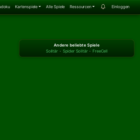
udoku
Kartenspiele
Alle Spiele
Ressourcen
Einloggen
Andere beliebte Spiele
Solitär
·
Spider Solitär
·
FreeCell