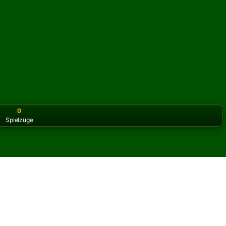
0
Spielzüge
or the classic version? Play
online solitaire for free
on our h
n Solitär online und