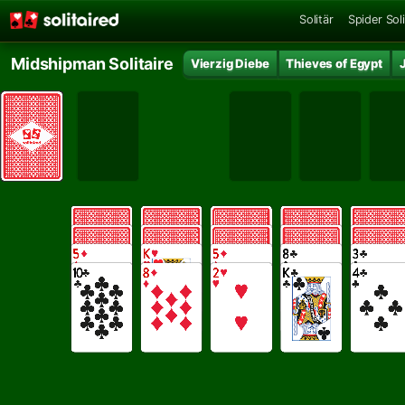
Solitär
Spider Soli
Midshipman Solitaire
Vierzig Diebe
Thieves of Egypt