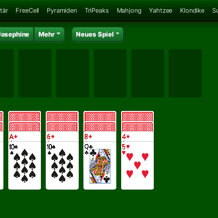
tär
FreeCell
Pyramiden
TriPeaks
Mahjong
Yahtzee
Klondike
S
Josephine
Mehr
Neues Spiel