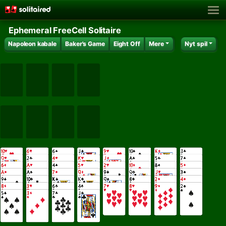
Ephemeral FreeCell Solitaire
Napoleon kabale
Baker's Game
Eight Off
Mere
Nyt spil