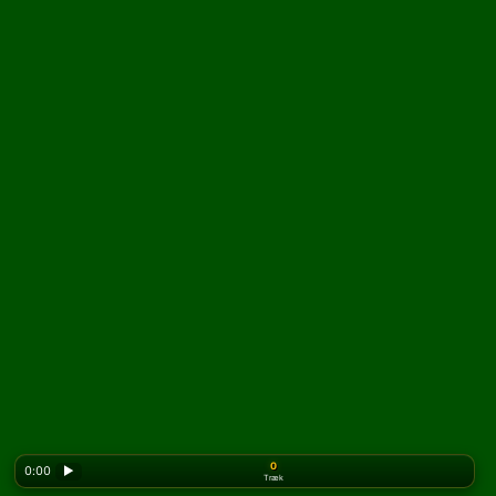
0
0:00
▶
Træk