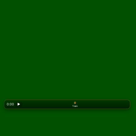
0
0:00
▶
Træk